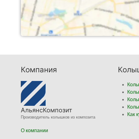
Компания
Колы
Колы
Колы
Колы
Колы
АльянсКомпозит
Как 
Производитель колышков из композита
О компании