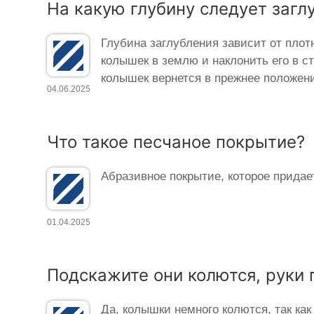
На какую глубину следует загл
Глубина заглубления зависит от плот
колышек в землю и наклонить его в ст
колышек вернется в прежнее положени
04.06.2025
Что такое песчаное покрытие?
Абразивное покрытие, которое прида
01.04.2025
Подскажите они колются, руки
Да, колышки немного колются, так ка