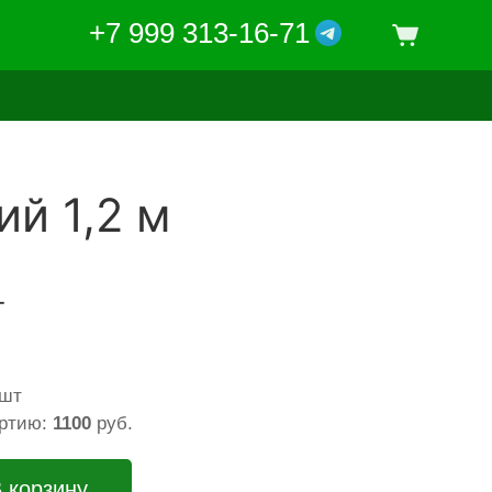
+7 999 313-16-71
й 1,2 м
т
 шт
артию:
1100
руб.
 корзину