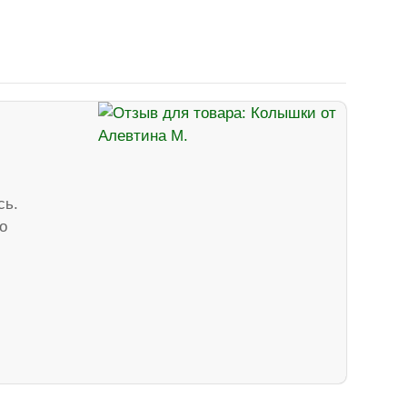
сь.
о