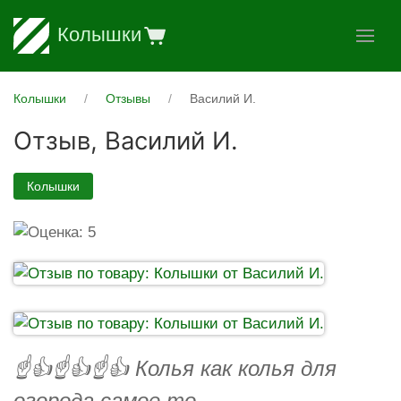
Колышки
Колышки
Отзывы
Василий И.
Отзыв,
Василий И.
Колышки
☝️👍☝️👍☝️👍 Колья как колья для
огорода самое то.